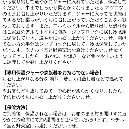
から取り出して速やかにジャーに入れていただき、保温して
ください。中までしっかり柔らかくなりましたら アツアツ
のままお召し上がりいただけます。ジャーに入ってる状態は
できるだけ柔らかいうちに召し上がっていただくことをお勧
めしております。また、アルミホイルから取り出した残り分
はご家庭のアルミホイルに包み、ジップロックに戻し冷蔵庫
に保管しておき、速やかにお召し上がりくださいませ。開け
てない方の半分はジップロックに戻して、冷蔵保管していた
だきます。
※チルド室と野菜室はお避けくださいませ 硬く
なってきましたら、 おかゆ、お焼き、など食べやすいよう
に調理してお召し上がりください。
【専用保温ジャーや炊飯器をお持ちでない場合】
お召し上がりなる分を 湯煎、若しくは蒸し器などで温めて
ください。
※お箸などを通してみて、中心部が柔らかくなりましたら、
その日のうちにお召し上がりくださいませ。
【保管方法】
ご到着後、保温されない場合は、お箱のまま封を開けずに速
やかに冷蔵庫にて約2週間ほどは保管いただけます。
※チル
ド室と野菜室はお避けくださいませ。