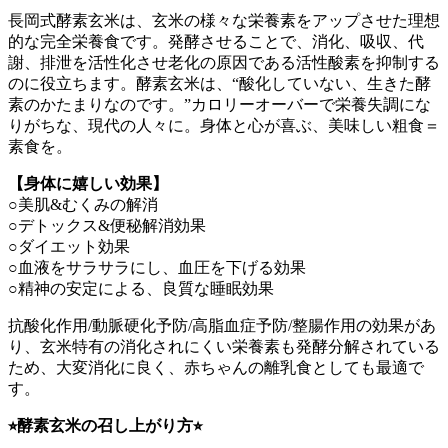
長岡式酵素玄米は、玄米の様々な栄養素をアップさせた理想
的な完全栄養食です。発酵させることで、消化、吸収、代
謝、排泄を活性化させ老化の原因である活性酸素を抑制する
のに役立ちます。酵素玄米は、“酸化していない、生きた酵
素のかたまりなのです。”カロリーオーバーで栄養失調にな
りがちな、現代の人々に。身体と心が喜ぶ、美味しい粗食＝
素食を。
【身体に嬉しい効果】
○美肌&むくみの解消
○デトックス&便秘解消効果
○ダイエット効果
○血液をサラサラにし、血圧を下げる効果
○精神の安定による、良質な睡眠効果
抗酸化作用/動脈硬化予防/高脂血症予防/整腸作用の効果があ
り、玄米特有の消化されにくい栄養素も発酵分解されている
ため、大変消化に良く、赤ちゃんの離乳食としても最適で
す。
⭐︎酵素玄米の召し上がり方⭐︎