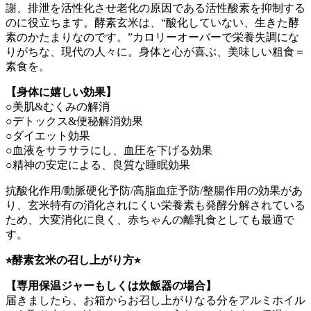
謝、排泄を活性化させ老化の原因である活性酸素を抑制する
のに役立ちます。酵素玄米は、“酸化していない、生きた酵
素のかたまりなのです。”カロリーオーバーで栄養失調にな
りがちな、現代の人々に。身体と心が喜ぶ、美味しい粗食＝
素食を。
【身体に嬉しい効果】
○美肌&むくみの解消
○デトックス&便秘解消効果
○ダイエット効果
○血液をサラサラにし、血圧を下げる効果
○精神の安定による、良質な睡眠効果
抗酸化作用/動脈硬化予防/高脂血症予防/整腸作用の効果があ
り、玄米特有の消化されにくい栄養素も発酵分解されている
ため、大変消化に良く、赤ちゃんの離乳食としても最適で
す。
⭐︎酵素玄米の召し上がり方⭐︎
【専用保温ジャーもしくは炊飯器の場合】
届きましたら、お箱からお召し上がりなる分をアルミホイル