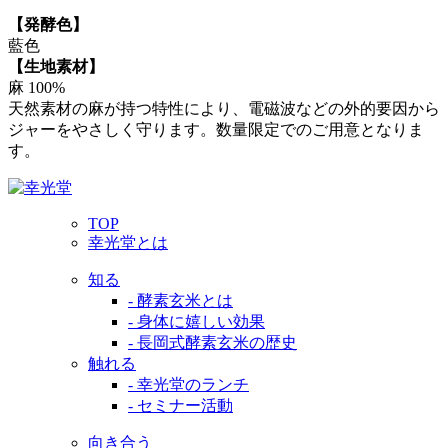
【発酵色】
藍色
【生地素材】
麻 100%
天然素材の麻が持つ特性により、電磁波などの外的要因から
ジャーをやさしく守ります。数量限定でのご用意となりま
す。
TOP
幸光堂とは
知る
- 酵素玄米とは
- 身体に嬉しい効果
- 長岡式酵素玄米の歴史
触れる
- 幸光堂のランチ
- セミナー活動
向き合う