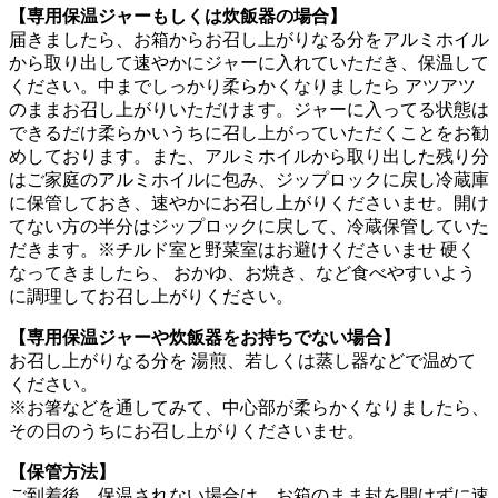
【専用保温ジャーもしくは炊飯器の場合】
届きましたら、お箱からお召し上がりなる分をアルミホイル
から取り出して速やかにジャーに入れていただき、保温して
ください。中までしっかり柔らかくなりましたら アツアツ
のままお召し上がりいただけます。ジャーに入ってる状態は
できるだけ柔らかいうちに召し上がっていただくことをお勧
めしております。また、アルミホイルから取り出した残り分
はご家庭のアルミホイルに包み、ジップロックに戻し冷蔵庫
に保管しておき、速やかにお召し上がりくださいませ。開け
てない方の半分はジップロックに戻して、冷蔵保管していた
だきます。
※チルド室と野菜室はお避けくださいませ 硬く
なってきましたら、 おかゆ、お焼き、など食べやすいよう
に調理してお召し上がりください。
【専用保温ジャーや炊飯器をお持ちでない場合】
お召し上がりなる分を 湯煎、若しくは蒸し器などで温めて
ください。
※お箸などを通してみて、中心部が柔らかくなりましたら、
その日のうちにお召し上がりくださいませ。
【保管方法】
ご到着後、保温されない場合は、お箱のまま封を開けずに速