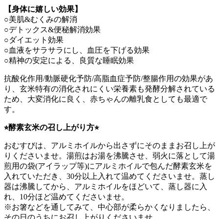
【身体に嬉しい効果】
○美肌&むくみの解消
○デトックス&便秘解消効果
○ダイエット効果
○血液をサラサラにし、血圧を下げる効果
○精神の安定による、良質な睡眠効果
抗酸化作用/動脈硬化予防/高脂血症予防/整腸作用の効果があ
り、玄米特有の消化されにくい栄養素も発酵分解されている
ため、大変消化に良く、赤ちゃんの離乳食としても最適で
す。
⭐︎酵素玄米の召し上がり方⭐︎
おむすびは、アルミホイルから出さずにそのままお召し上が
りくださいませ。湯煎はお湯を沸騰させ、弱火に落として湯
煎用の袋(アイラップ等)にアルミホイルで包んだ酵素玄米を
入れていただき、30分以上入れて温めてくださいませ。蒸し
器は沸騰してから、アルミホイルをほどいて、蒸し器に入
れ、10分ほど温めてくださいませ。
※お箸などを通してみて、中心部が柔らかくなりましたら、
その日のうちにお召し上がりくださいませ。